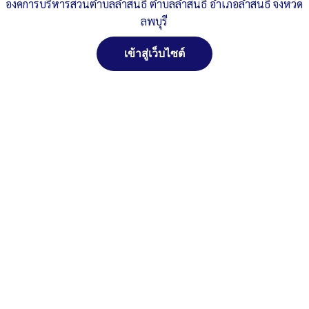
องค์การบริหารส่วนตำบลลำสนธิ ตำบลลำสนธิ อำเภอลำสนธิ จังหวัด
Fiscal year 2024
ลพบุรี
Published
, 27 ธันวาคม 2566
|
By
อบต.ลำสนธิ จ.ลพบุรี
เข้าสู่เว็บไซต์
ประกาศ-No-Gift-Policy-Eng
ดาวน์โหลด
Post Views:
338
Posted in
ข่าวประชาสัมพันธ์
,
งานตรวจ ITA
สงวนลิขสิทธิ์ พ.ศ. 2521 ตามพระราชบัญญัติสงวนลิขสิทธิ์
พ.ศ. 2537 องค์การบริหารส่วนตำบลลำสนธิ ตำบลลำสนธิ
อำเภอลำสนธิ จังหวัดลพบุรี
ติดต่อทำเว็ปไซด์ คลิ๊ก...ที่นี่