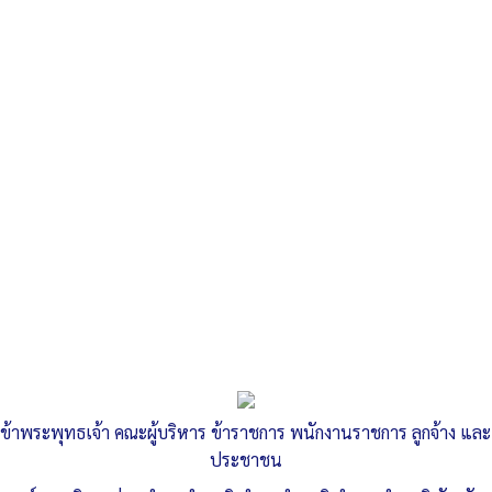
Search
«
ประกาศองค์การบริหารส่วนตำบลลำสนธิ เรื่อง…
ประกาศสภาองค์การบริหารส่วนตำบลลำสนธิ เรื่อง…
»
Lamsonthi Subdistrict Administrative
Organization Subject : Policy of not
accepting neither gifts nor profits from
ข้าพระพุทธเจ้า คณะผู้บริหาร ข้าราชการ พนักงานราชการ ลูกจ้าง และ
performing duties (No Gift Policy)
ประชาชน