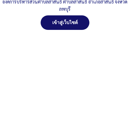
รายงานการประชุมสภา-สมัยสามัญ-สมัยที่-3-ครั้งที่-2-ประจำ
องค์การบริหารส่วนตำบลลำสนธิ ตำบลลำสนธิ อำเภอลำสนธิ จังหวัด
ปี-2565
ดาวน์โหลด
ลพบุรี
Post Views:
247
เข้าสู่เว็บไซต์
Posted in
งานกิจการสภา
สงวนลิขสิทธิ์ พ.ศ. 2521 ตามพระราชบัญญัติสงวนลิขสิทธิ์
พ.ศ. 2537 องค์การบริหารส่วนตำบลลำสนธิ ตำบลลำสนธิ
อำเภอลำสนธิ จังหวัดลพบุรี
ติดต่อทำเว็ปไซด์ คลิ๊ก...ที่นี่