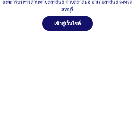
ปี-2563
ดาวน์โหลด
องค์การบริหารส่วนตำบลลำสนธิ ตำบลลำสนธิ อำเภอลำสนธิ จังหวัด
ลพบุรี
Post Views:
422
Posted in
งานตรวจ ITA
เข้าสู่เว็บไซต์
สงวนลิขสิทธิ์ พ.ศ. 2521 ตามพระราชบัญญัติสงวนลิขสิทธิ์
พ.ศ. 2537 องค์การบริหารส่วนตำบลลำสนธิ ตำบลลำสนธิ
อำเภอลำสนธิ จังหวัดลพบุรี
ติดต่อทำเว็ปไซด์ คลิ๊ก...ที่นี่