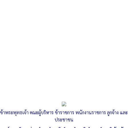
Search
«
O15 ข้อมูลเชิงสถิติการให้บริการ ประจำปีงบประมาณ 2565
O31 ข้อมูลเชิงสถิติเรื่องร้องเรียน การทุจริตและประพฤติมิชอบ
»
O16 รายงานผลการสำรวจความพึงพอใจ
การให้บริการ ประจำปีงบประมาณ 2564
ข้าพระพุทธเจ้า คณะผู้บริหาร ข้าราชการ พนักงานราชการ ลูกจ้าง และ
Published
, 28 เมษายน 2565
|
By
อบต.ลำสนธิ จ.ลพบุรี
ประชาชน
สรุปผลการประเมินความพึงพอใจของผู้รับบริการ-ประจำ