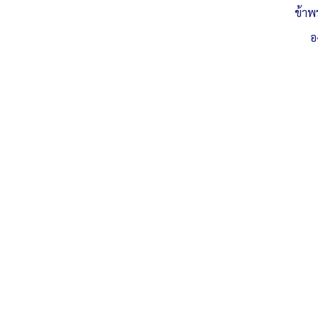
ข้าพ
อ
5.รายงานสรุปผลการการฝึกอบรม-1
ดาวน์โหลด
Post Views:
103