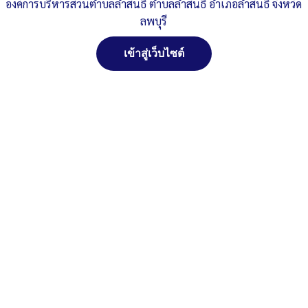
Published
, 4 ตุลาคม 2567
|
By
อบต.ลำสนธิ จ.ลพบุรี
องค์การบริหารส่วนตำบลลำสนธิ ตำบลลำสนธิ อำเภอลำสนธิ จังหวัด
เล่มแผนการดำเนินงาน-พ.ศ.-2568
ดาวน์โหลด
ลพบุรี
Post Views:
225
เข้าสู่เว็บไซต์
Posted in
แผนพัฒนาท้องถิ่น
สงวนลิขสิทธิ์ พ.ศ. 2521 ตามพระราชบัญญัติสงวนลิขสิทธิ์
พ.ศ. 2537 องค์การบริหารส่วนตำบลลำสนธิ ตำบลลำสนธิ
อำเภอลำสนธิ จังหวัดลพบุรี
ติดต่อทำเว็ปไซด์ คลิ๊ก...ที่นี่