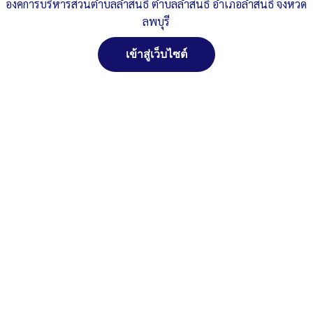
ส่วนตำบลลำสนธิ (Dos & Don’ts)
องค์การบริหารส่วนตำบลลำสนธิ ตำบลลำสนธิ อำเภอลำสนธิ จังหวัด
ลพบุรี
Published
, 29 มีนาคม 2567
|
By
อบต.ลำสนธิ จ.ลพบุรี
O21.2-Dos-_-Don-ts
ดาวน์โหลด
เข้าสู่เว็บไซต์
Post Views:
252
Posted in
งานตรวจ ITA
,
ระบบงานบริหารงานบุคคล
สงวนลิขสิทธิ์ พ.ศ. 2521 ตามพระราชบัญญัติสงวนลิขสิทธิ์
พ.ศ. 2537 องค์การบริหารส่วนตำบลลำสนธิ ตำบลลำสนธิ
อำเภอลำสนธิ จังหวัดลพบุรี
ติดต่อทำเว็ปไซด์ คลิ๊ก...ที่นี่