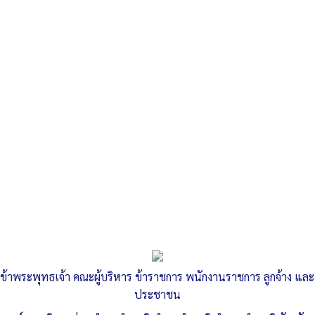
Search
«
รายงานผลการดำเนินการเพื่อส่งเสริมคุณธรรมและความโปร่งใส
ภายในหน่วยงาน ประจำปี พ.ศ.…
ประกาศองค์การบริหารส่วนตำบลลำสนธิ เรื่อง…
»
เดินรณรงค์เชิญชวนชาวลพบุรีแต่งไทย
ทั้งเมือง “นุ่งโจง ห่มสไบ แต่งไทยทั้งเมือง”
ข้าพระพุทธเจ้า คณะผู้บริหาร ข้าราชการ พนักงานราชการ ลูกจ้าง และ
ประชาชน
Published
, 17 มกราคม 2567
|
By
อบต.ลำสนธิ จ.ลพบุรี