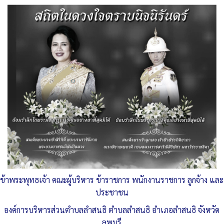
บริหารส่วนตำบลลำสนธิ/ ประธาน
กรรมการบริหารการกองทุนธนาคารขยะ
ตำบลลำสนธิ เป็นผู้มอบเงินค่าฌาปนกิจ
กองทุนฯ จำนวน 6,720 บาท ให้แก่
ครอบครัว นางละมุด สมบูรณ์ ผู้เสียชีวิต
อยู่บ้านเลขที่ 17 หมู่ 1 บ้านลำสนธิ ตำบล
ลำสนธิ รหัสสมาชิกเลขที่ 0-090 มี
สมาชิกกองทุนครบกำหนด 90 วัน
จำนวน 168 ครัวเรือน
Published
, 9 ธันวาคม 2567
|
By
อบต.ลำสนธิ จ.ลพบุรี
ข้าพระพุทธเจ้า คณะผู้บริหาร ข้าราชการ พนักงานราชการ ลูกจ้าง และ
ประชาชน
องค์การบริหารส่วนตำบลลำสนธิ ตำบลลำสนธิ อำเภอลำสนธิ จังหวัด
ลพบุรี