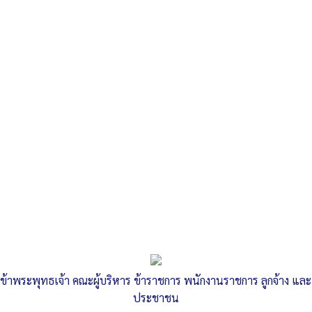
นายกองค์การบริหารส่วนตำบลลำสนธิ
ได้มอบหมายให้กองช่าง และคณะทำงาน
กองทุนธนาคารขยะตำบลลำสนธิ ดำเนิน
การออกรับซื้อ รับแลกขยะอันตรายแลก
ไข่ -รับซื้อขยะรีไซเคิล หมู่ที่ 1-6 ได้
จำนวน 579 กิโลกรัม -รับแลกขยะ
อันตรายแลกไข่ หมู่ที่ 1-6 ได้จำนวน
19.30 กิโลกรัม เพื่อจัดส่งให้อบจ.ลพบุรีต่อ
ไป
Published
, 23 พฤษภาคม 2568
|
By
อบต.ลำสนธิ จ.ลพบุรี
ข้าพระพุทธเจ้า คณะผู้บริหาร ข้าราชการ พนักงานราชการ ลูกจ้าง และ
ประชาชน