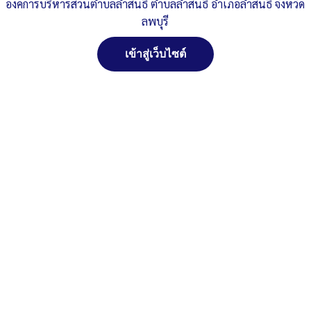
ข้อ-3รายงานผลการ-ร้องเรียน-ปี-2565
ดาวน์โหลด
องค์การบริหารส่วนตำบลลำสนธิ ตำบลลำสนธิ อำเภอลำสนธิ จังหวัด
ลพบุรี
ข้อ-3รายงานผลการ-ร้องเรียน-ร้องทุกข์-2565
ดาวน์โหลด
เข้าสู่เว็บไซต์
Post Views:
306
Posted in
ข่าวประชาสัมพันธ์
สงวนลิขสิทธิ์ พ.ศ. 2521 ตามพระราชบัญญัติสงวนลิขสิทธิ์
พ.ศ. 2537 องค์การบริหารส่วนตำบลลำสนธิ ตำบลลำสนธิ
อำเภอลำสนธิ จังหวัดลพบุรี
ติดต่อทำเว็ปไซด์ คลิ๊ก...ที่นี่