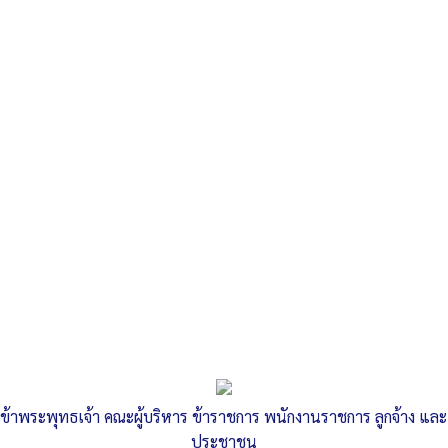
Search
«
ติดตามผลการดำเนินงานถังขยะเปียกลดโลกร้อน
คู่มือการปฏิบัติงาน องค์การบริหารส่วนตำบลลำสนธิ
»
รายงานการตรวจสอบรายงานการเงิน
ปีงบประมาณ 2566
Published
, 29 กุมภาพันธ์ 2567
|
By
อบต.ลำสนธิ จ.ลพบุรี
ข้าพระพุทธเจ้า คณะผู้บริหาร ข้าราชการ พนักงานราชการ ลูกจ้าง และ
รายงานการตรวจสอบรายงานการเงิน ปีงบประมาณ 2566
ประชาชน