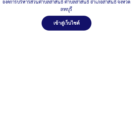
องค์การบริหารส่วนตำบลลำสนธิ ตำบลลำสนธิ อำเภอลำสนธิ จังหวัด
รายงาน-No-Gift-ปี-66-รอบ-6-เดือน_000310
ดาวน์โหลด
ลพบุรี
Post Views:
193
เข้าสู่เว็บไซต์
Posted in
งานตรวจ ITA
สงวนลิขสิทธิ์ พ.ศ. 2521 ตามพระราชบัญญัติสงวนลิขสิทธิ์
พ.ศ. 2537 องค์การบริหารส่วนตำบลลำสนธิ ตำบลลำสนธิ
อำเภอลำสนธิ จังหวัดลพบุรี
ติดต่อทำเว็ปไซด์ คลิ๊ก...ที่นี่