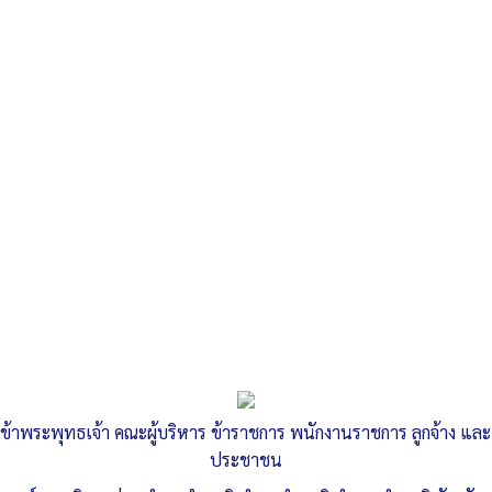
Search
«
ประกาศรับสมัคร อถล.
10 วิธีประหยัดพลังงานไฟฟ้า
»
รายงานการขอรับของขวัญและของกำนัล
ตามนโยบาย No Gift Policy ประจำปี
2566 รอบ 6 เดือน
ข้าพระพุทธเจ้า คณะผู้บริหาร ข้าราชการ พนักงานราชการ ลูกจ้าง และ
ประชาชน
Published
, 10 มีนาคม 2566
|
By
อบต.ลำสนธิ จ.ลพบุรี