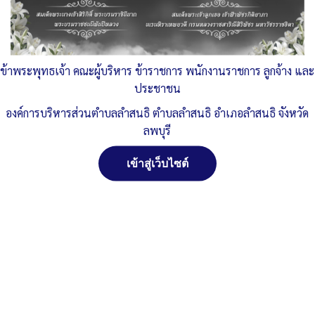
พ.ศ. 2561
Published
, 21 กุมภาพันธ์ 2566
|
By
อบต.ลำสนธิ จ.ลพบุรี
6-1
ดาวน์โหลด
ข้าพระพุทธเจ้า คณะผู้บริหาร ข้าราชการ พนักงานราชการ ลูกจ้าง และ
ประชาชน
Post Views:
369
องค์การบริหารส่วนตำบลลำสนธิ ตำบลลำสนธิ อำเภอลำสนธิ จังหวัด
Posted in
ข้อบัญญัติ และ กฎหมายที่เกี่ยวข้อง
ลพบุรี
เข้าสู่เว็บไซต์
สงวนลิขสิทธิ์ พ.ศ. 2521 ตามพระราชบัญญัติสงวนลิขสิทธิ์
พ.ศ. 2537 องค์การบริหารส่วนตำบลลำสนธิ ตำบลลำสนธิ
อำเภอลำสนธิ จังหวัดลพบุรี
ติดต่อทำเว็ปไซด์ คลิ๊ก...ที่นี่