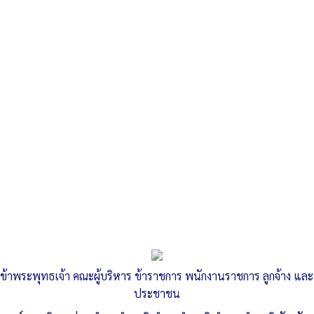
Search
«
วันที่ 17 – 18 มีนาคม 2569 เวลา 09.00 – 16.00 น.…
ประกาศ อบต.ลำสนธิ เรื่อง หลักเกณฑ์การับทรัพย์สินหรือประโยชน์
อื่นใดโดยธรรมจรรยา
»
มอบนโยบายบุคลากร ประจำ
ปีงบประมาณ พ.ศ. 2569 นโยบายไม่รับ
ข้าพระพุทธเจ้า คณะผู้บริหาร ข้าราชการ พนักงานราชการ ลูกจ้าง และ
ของขวัญหรือของกำนัลจากการปฏิบัติ
ประชาชน