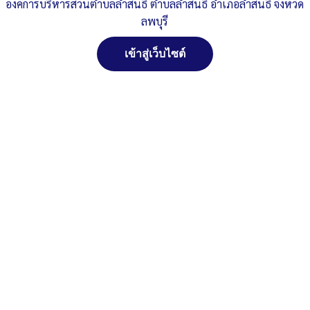
หน้าที่ (No Gift Policy)
องค์การบริหารส่วนตำบลลำสนธิ ตำบลลำสนธิ อำเภอลำสนธิ จังหวัด
ลพบุรี
Published
, 26 มีนาคม 2569
|
By
อบต.ลำสนธิ จ.ลพบุรี
ประชุมมอบนโยบายบุคลากร-ประจำปี-งบประมาณ-พ
ดาวน์โหลด
เข้าสู่เว็บไซต์
Post Views:
162
Posted in
งานตรวจ ITA
สงวนลิขสิทธิ์ พ.ศ. 2521 ตามพระราชบัญญัติสงวนลิขสิทธิ์
พ.ศ. 2537 องค์การบริหารส่วนตำบลลำสนธิ ตำบลลำสนธิ
อำเภอลำสนธิ จังหวัดลพบุรี
ติดต่อทำเว็ปไซด์ คลิ๊ก...ที่นี่