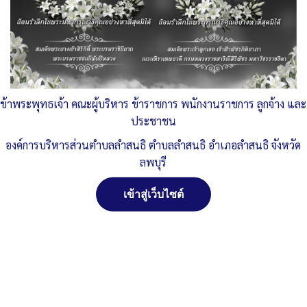
Published
, 26 มกราคม 2566
|
By
อบต.ลำสนธิ จ.ลพบุรี
ประกาศห้ามเผา-ลพบุรี-2566
ดาวน์โหลด
417112393_787763736730384_1880760213494971775_n-1-
724×1024
ดาวน์โหลด
ข้าพระพุทธเจ้า คณะผู้บริหาร ข้าราชการ พนักงานราชการ ลูกจ้าง และ
ประชาชน
417010004_787670720073019_6904764891026790662_n-
องค์การบริหารส่วนตำบลลำสนธิ ตำบลลำสนธิ อำเภอลำสนธิ จังหวัด
724×1024
ดาวน์โหลด
ลพบุรี
Post Views:
220
เข้าสู่เว็บไซต์
Posted in
ข่าวประชาสัมพันธ์