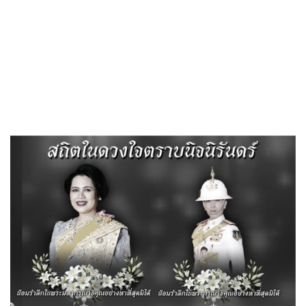
Search
«
รายงานการประชุมสภา สมัยสามัญ สมัยที่ 2 ครั้งที่ 1 ประจำปี
2565
คำสั่งแต่งตั้งข้าราชการให้รักษาราชการแทนปลัดองค์การบริหาร
ส่วนตำบล
»
ประชาสัมพันธ์การจัดการน้ำเสียในชุมชม
Published
, 25 พฤษภาคม 2565
|
By
อบต.ลำสนธิ จ.ลพบุรี
ป
ดาวน์โหลด