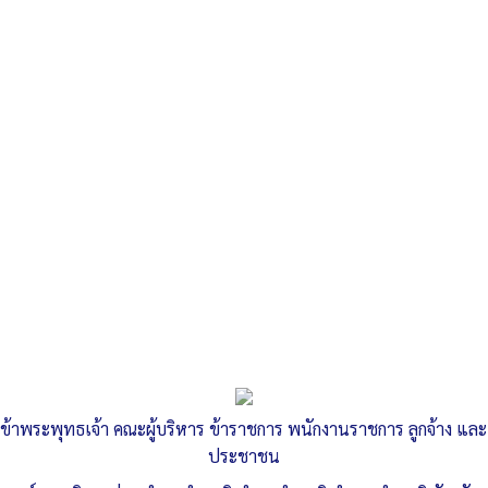
Search
«
วันที่ 27 มิถุนายน 2568 เวลา 08.30 น. เป็นต้นไป กองช่าง…
วันที่ 14-15 กรกฎาคม 2568 เวลา 09.00-16.00 น. กองทุนธนาคาร
ขยะตำบลลำสนธิ…
»
ประกาศ รายงานสรุปผลดำเนินการจัดซื้อ
จัดจ้าง มิถุนายน 68
ข้าพระพุทธเจ้า คณะผู้บริหาร ข้าราชการ พนักงานราชการ ลูกจ้าง และ
ประชาชน
Published
, 4 กรกฎาคม 2568
|
By
อบต.ลำสนธิ จ.ลพบุรี