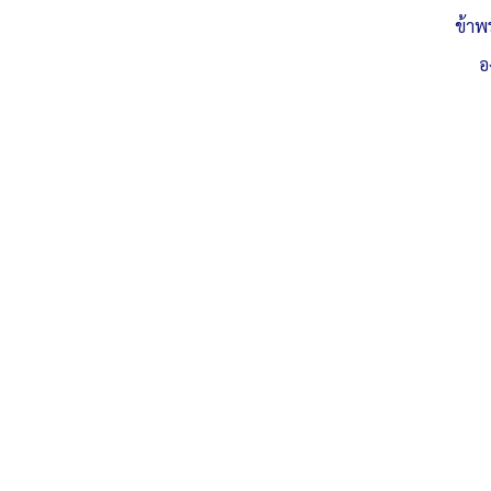
ข้าพ
อ
รายงานสรุปผลดำเนินการจัดซื้อจัดจ้าง-พฤษภาคม-68 .pdf
ดาวน์โห
สรุปผลการดำเนินการจัดซื้อจัดจ้าง-เดือน-พฤษภาคม-2568 .xls
ดาว