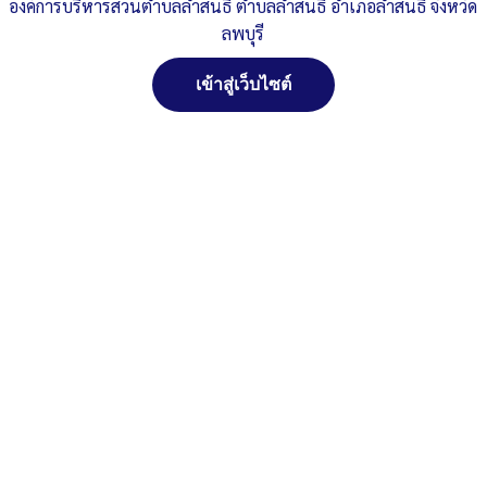
องค์การบริหารส่วนตำบลลำสนธิ ตำบลลำสนธิ อำเภอลำสนธิ จังหวัด
สรุปผลการดำเนินการจัดซื้อจัดจ้าง-เดือน-มีนาคม-2569
ลพบุรี
.xls
ดาวน์โหลด
เข้าสู่เว็บไซต์
Post Views:
113
Posted in
ประกาศจัดซื้อจัดจ้าง
สงวนลิขสิทธิ์ พ.ศ. 2521 ตามพระราชบัญญัติสงวนลิขสิทธิ์
พ.ศ. 2537 องค์การบริหารส่วนตำบลลำสนธิ ตำบลลำสนธิ
อำเภอลำสนธิ จังหวัดลพบุรี
ติดต่อทำเว็ปไซด์ คลิ๊ก...ที่นี่