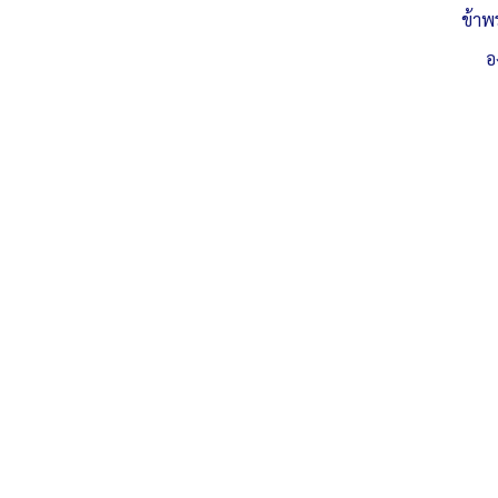
ข้าพ
อ
CamScanner-15-01-2025-10.49
ดาวน์โหลด
Post Views:
189