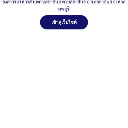
องค์การบริหารส่วนตำบลลำสนธิ ตำบลลำสนธิ อำเภอลำสนธิ จังหวัด
Published
, 26 ธันวาคม 2565
|
By
อบต.ลำสนธิ จ.ลพบุรี
ลพบุรี
ประกาศรายชื่อผู้ผ่านการสอบพนักงานจ้าง-
ปี-66_000144
ดาวน์โหลด
เข้าสู่เว็บไซต์
Post Views:
348
Posted in
ข่าวกิจกรรม
,
ข่าวประชาสัมพันธ์
สงวนลิขสิทธิ์ พ.ศ. 2521 ตามพระราชบัญญัติสงวนลิขสิทธิ์
พ.ศ. 2537 องค์การบริหารส่วนตำบลลำสนธิ ตำบลลำสนธิ
อำเภอลำสนธิ จังหวัดลพบุรี
ติดต่อทำเว็ปไซด์ คลิ๊ก...ที่นี่