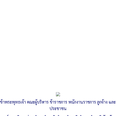
Search
«
การประชาสัมพันธ์สินค้า/บริการ สานตะกร้า
กิจกรรมรับซื้อขยะรีไซเคิล และกิจกรรมรับแลกขยะอันตราย ประจำ
เดือนมกราคม 2568
»
กิจกรรม การสานตะกร้า
Published
, 12 มกราคม 2568
|
By
อบต.ลำสนธิ จ.ลพบุรี
ข้าพระพุทธเจ้า คณะผู้บริหาร ข้าราชการ พนักงานราชการ ลูกจ้าง และ
48.3-รูปภาพประกอบ-สานตะกร้า
ดาวน์โหลด
ประชาชน