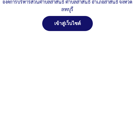
องค์การบริหารส่วนตำบลลำสนธิ ตำบลลำสนธิ อำเภอลำสนธิ จังหวัด
Post Views:
123
ลพบุรี
Posted in
งานสวัสดิการสังคม
เข้าสู่เว็บไซต์
สงวนลิขสิทธิ์ พ.ศ. 2521 ตามพระราชบัญญัติสงวนลิขสิทธิ์
พ.ศ. 2537 องค์การบริหารส่วนตำบลลำสนธิ ตำบลลำสนธิ
อำเภอลำสนธิ จังหวัดลพบุรี
ติดต่อทำเว็ปไซด์ คลิ๊ก...ที่นี่