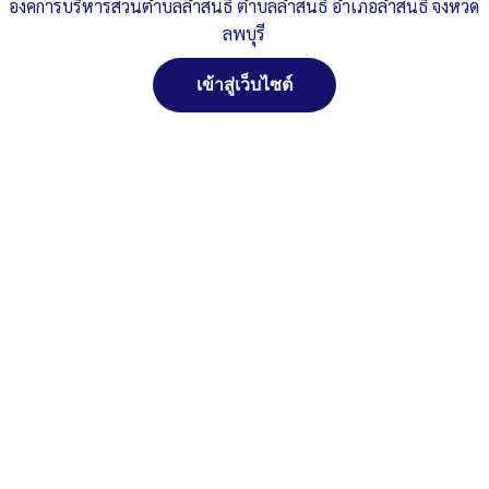
องค์การบริหารส่วนตำบลลำสนธิ ตำบลลำสนธิ อำเภอลำสนธิ จังหวัด
Published
, 19 เมษายน 2566
|
By
อบต.ลำสนธิ จ.ลพบุรี
ลพบุรี
การดำเนินการตามแผนนโยบายนการบริหารทรัพยากรบุคคล-ปี66-
2
ดาวน์โหลด
เข้าสู่เว็บไซต์
Post Views:
297
Posted in
ระบบงานบริหารงานบุคคล
สงวนลิขสิทธิ์ พ.ศ. 2521 ตามพระราชบัญญัติสงวนลิขสิทธิ์
พ.ศ. 2537 องค์การบริหารส่วนตำบลลำสนธิ ตำบลลำสนธิ
อำเภอลำสนธิ จังหวัดลพบุรี
ติดต่อทำเว็ปไซด์ คลิ๊ก...ที่นี่