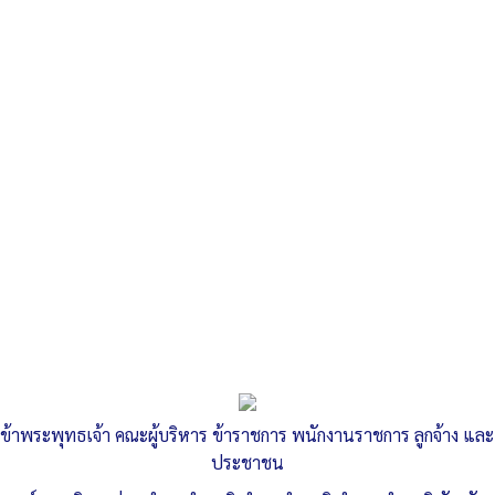
Search
«
รายงานผลการดำเนินการเพื่อจัดการความเสี่ยงการทุจริตและ
ประพฤติมิชอบ ประจำปี พ.ศ.…
รายงานผลการบริหารและพัฒนาทรัพยากรบุคคล ประจำปี 2565
»
การดำเนินการตามนโยบายการบริหาร
ทรัพยากรบุคคล ประจำปีงบประมาณ
ข้าพระพุทธเจ้า คณะผู้บริหาร ข้าราชการ พนักงานราชการ ลูกจ้าง และ
พ.ศ.2566
ประชาชน